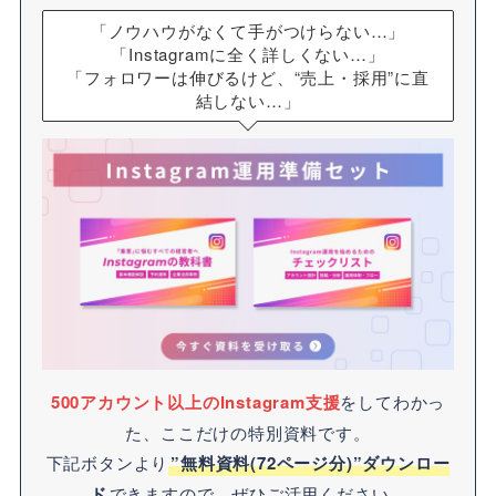
「ノウハウがなくて手がつけらない…」
「Instagramに全く詳しくない…」
「フォロワーは伸びるけど、“売上・採用”に直
結しない…」
500アカウント以上のInstagram支援
をしてわかっ
た、ここだけの特別資料です。
下記ボタンより
”無料資料(72ページ分)”ダウンロー
ド
できますので、ぜひご活用ください。