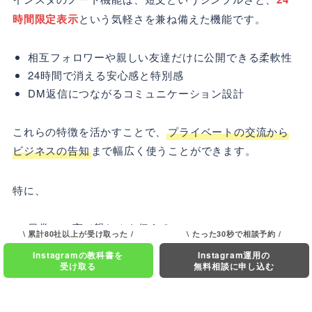
時間限定表示
という気軽さを兼ね備えた機能です。
相互フォロワーや親しい友達だけに公開できる柔軟性
24時間で消える安心感と特別感
DM返信につながるコミュニケーション設計
これらの特徴を活かすことで、
プライベートの交流から
ビジネスの告知
まで幅広く使うことができます。
特に、
日常の一言で親しみを伝える
\ 累計80社以上が受け取った /
\ たった30秒で相談予約 /
限定告知で購買意欲を高める
Instagramの教科書を
Instagram運用の
感想やレビューで信頼を築く
受け取る
無料相談に申し込む
質問受付で交流を深める