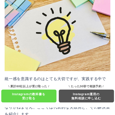
統一感を意識するのはとても大切ですが、実践する中で
「ついやってしまう落とし穴」
もあります。
\ 累計80社以上が受け取った /
\ たった30秒で相談予約 /
Instagramの教科書を
Instagram運用の
受け取る
無料相談に申し込む
ありがちな失敗を放置すると、せっかくの工夫が逆効果に
なりかねません。ここでは代表的な失敗例と、その解決策
を紹介します。